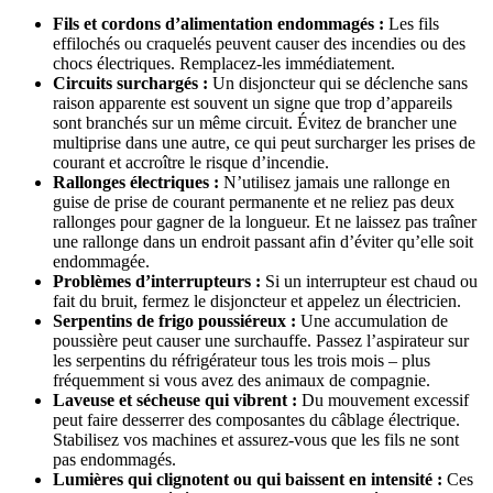
Fils et cordons d’alimentation endommagés :
Les fils
effilochés ou craquelés peuvent causer des incendies ou des
chocs électriques. Remplacez-les immédiatement.
Circuits surchargés :
Un disjoncteur qui se déclenche sans
raison apparente est souvent un signe que trop d’appareils
sont branchés sur un même circuit. Évitez de brancher une
multiprise dans une autre, ce qui peut surcharger les prises de
courant et accroître le risque d’incendie.
Rallonges électriques :
N’utilisez jamais une rallonge en
guise de prise de courant permanente et ne reliez pas deux
rallonges pour gagner de la longueur. Et ne laissez pas traîner
une rallonge dans un endroit passant afin d’éviter qu’elle soit
endommagée.
Problèmes d’interrupteurs :
Si un interrupteur est chaud ou
fait du bruit, fermez le disjoncteur et appelez un électricien.
Serpentins de frigo poussiéreux :
Une accumulation de
poussière peut causer une surchauffe. Passez l’aspirateur sur
les serpentins du réfrigérateur tous les trois mois – plus
fréquemment si vous avez des animaux de compagnie.
Laveuse et sécheuse qui vibrent :
Du mouvement excessif
peut faire desserrer des composantes du câblage électrique.
Stabilisez vos machines et assurez-vous que les fils ne sont
pas endommagés.
Lumières qui clignotent ou qui baissent en intensité :
Ces