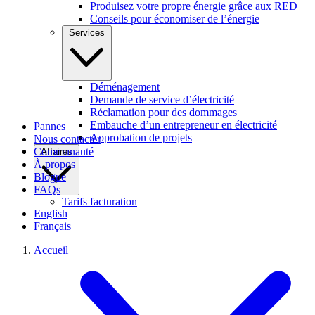
Produisez votre propre énergie grâce aux RED
Conseils pour économiser de l’énergie
Services
Déménagement
Demande de service d’électricité
Réclamation pour des dommages
Embauche d’un entrepreneur en électricité
Pannes
Approbation de projets
Nous contacter
Communauté
Affaires
À propos
Blogue
FAQs
Tarifs facturation
English
Français
Accueil