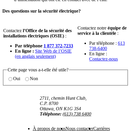
Des questions sur la sécurité électrique?
Contactez notre
équipe de
Contactez
l’Office de la sécurité des
service à la clientèle
:
installations électriques (OSIE)
:
Par téléphone :
613
Par téléphone
1 877 372-7233
738-6400
En ligne :
Site Web de l’OSIE
En ligne :
(en anglais seulement)
Contactez-nous
Cette page vous a-t-elle été utile?
Oui
Non
2711, chemin Hunt Club,
C.P. 8700
Ottawa, ON K1G 3S4
Téléphone:
(613) 738 6400
À propos de nous
Nous contacter
Carrières