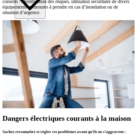
conseils : identification des risques, utilisation sécuritaire de divers
équipements et mesures à prendre en cas d’inondation ou de
situation d’urgence.
Submitting requests
Sécurité électrique à l’extérieur
Paiement de votre facture de services
Approbation de projets
Tranchées de services publics
Localisation excavation sécuritaire
Spécifications de conception commerciale
Spécifications de conception résidentielle
Conception de réseaux de distribution
Accès historique consommation d’électricité
Dangers électriques courants à la maison
Sachez reconnaître et régler ces problèmes avant qu’ils ne s’aggravent :