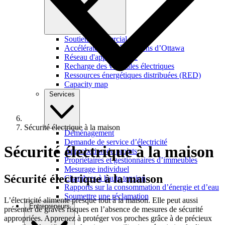
Soutien commercial
Accélérateur de rénovations d’Ottawa
Réseau d'apprentissage
Recharge des véhicules électriques
Ressources énergétiques distribuées (RED)
Capacity map
Services
Sécurité électrique à la maison
Déménagement
Demande de service d’électricité
Sécurité électrique à la maison
Approbation de projets
Propriétaires et gestionnaires d’immeubles
Mesurage individuel
Sécurité électrique
à la maison
Chambres à haute tension
Rapports sur la consommation d’énergie et d’eau
Soumettre une réclamation
L’électricité alimente presque tout à la maison. Elle peut aussi
Entrepreneurs
présenter de graves risques en l’absence de mesures de sécurité
appropriées. Apprenez à protéger vos proches grâce à de précieux