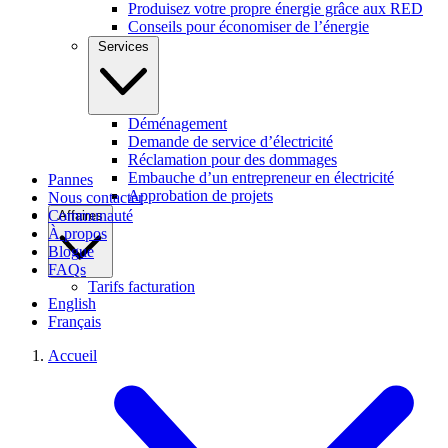
Produisez votre propre énergie grâce aux RED
Conseils pour économiser de l’énergie
Services
Déménagement
Demande de service d’électricité
Réclamation pour des dommages
Embauche d’un entrepreneur en électricité
Pannes
Approbation de projets
Nous contacter
Communauté
Affaires
À propos
Blogue
FAQs
Tarifs facturation
English
Français
Accueil