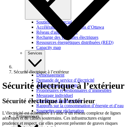
Soutien commercial
Accélérateur de rénovations d’Ottawa
Réseau d'apprentissage
Recharge des véhicules électriques
Ressources énergétiques distribuées (RED)
Capacity map
Services
Sécurité électrique à l’extérieur
Déménagement
Demande de service d’électricité
Sécurité électrique à l’extérieur
Approbation de projets
Propriétaires et gestionnaires d’immeubles
Mesurage individuel
Sécurité
électrique à l’extérieur
Chambres à haute tension
Rapports sur la consommation d’énergie et d’eau
Soumettre une réclamation
L’électricité est acheminée à l’aide d’un réseau complexe de lignes
Entrepreneurs
aériennes et de câbles souterrains. Ces infrastructures exigent
prudence et respect, car elles peuvent présenter de graves risques