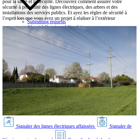
pour la santé et la sécurité. Découvrez comment assurer votre
sécurité à proximité des lignes électriques, des arbres et des
installations des services publics. Et ayez les règles de sécurité à
l’esprit lors que vous avez un projet à réaliser à l’extérieur
Submitting requests
Sécurité électrique à l’extérieur
Paiement de votre facture de services
Approbation de projets
Tranchées de services publics
Localisation excavation sécuritaire
Spécifications de conception commerciale
Spécifications de conception résidentielle
Conception de réseaux de distribution
Accès historique consommation d’électricité
Signaler des lignes électriques affaissées
Signaler de