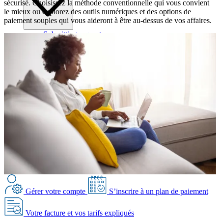
sécurisé. Choisissez la méthode conventionnelle qui vous convient
le mieux ou explorez des outils numériques et des options de
paiement souples qui vous aideront à être au-dessus de vos affaires.
Submitting requests
Sécurité électrique à l’extérieur
Paiement de votre facture de services
Approbation de projets
Tranchées de services publics
Localisation excavation sécuritaire
Spécifications de conception commerciale
Spécifications de conception résidentielle
Conception de réseaux de distribution
Accès historique consommation d’électricité
Gérer votre compte
S’inscrire à un plan de paiement
Votre facture et vos tarifs expliqués