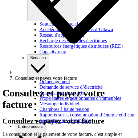
Soutien commercial
Accélérateur de rénovations d’Ottawa
Réseau d'apprentissage
Recharge des véhicules électriques
Ressources énergétiques distribuées (RED)
Capacity map
Services
Consultez et payez votre facture
Déménagement
Demande de service d’électricité
Consultez et payez votre
Approbation de projets
Propriétaires et gestionnaires d’immeubles
facture
Mesurage individuel
Chambres à haute tension
Rapports sur la consommation d’énergie et d’eau
Consultez et payez
votre facture
Soumettre une réclamation
Entrepreneurs
La consultation et le paiement de votre facture, c’est simple et