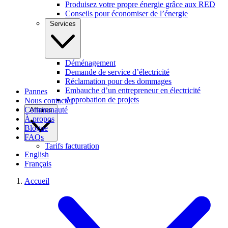
Produisez votre propre énergie grâce aux RED
Conseils pour économiser de l’énergie
Services
Déménagement
Demande de service d’électricité
Réclamation pour des dommages
Embauche d’un entrepreneur en électricité
Pannes
Approbation de projets
Nous contacter
Communauté
Affaires
À propos
Blogue
FAQs
Tarifs facturation
English
Français
Accueil