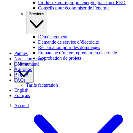
Produisez votre propre énergie grâce aux RED
Conseils pour économiser de l’énergie
Services
Déménagement
Demande de service d’électricité
Réclamation pour des dommages
Embauche d’un entrepreneur en électricité
Pannes
Approbation de projets
Nous contacter
Communauté
Affaires
À propos
Blogue
FAQs
Tarifs facturation
English
Français
Accueil