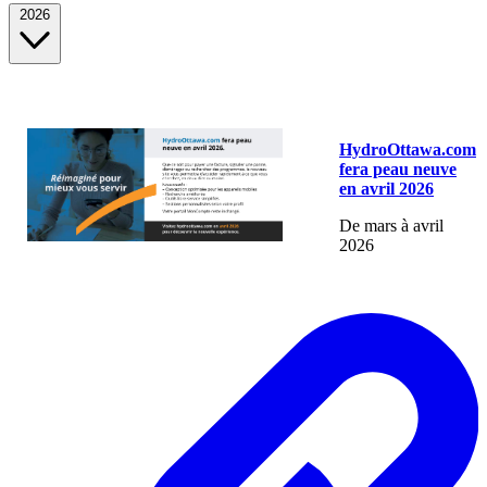
2026
HydroOttawa.com
fera peau neuve
en avril 2026
De mars à avril
2026