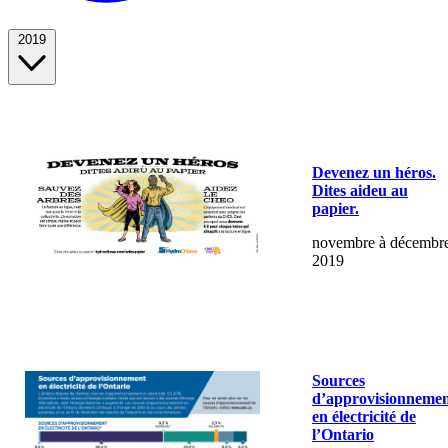
2019
Devenez un héros.
Dites aideu au
papier.
novembre à décembr
2019
Sources
d’approvisionneme
en électricité de
l’Ontario