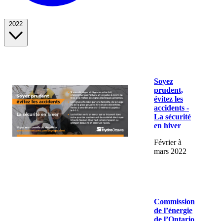
2022
Soyez
prudent,
évitez les
accidents -
La sécurité
en hiver
Février à
mars 2022
Commission
de l’énergie
de l’Ontario