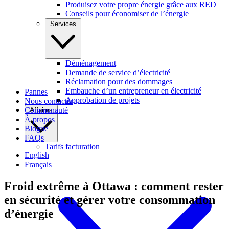
Produisez votre propre énergie grâce aux RED
Conseils pour économiser de l’énergie
Services
Déménagement
Demande de service d’électricité
Réclamation pour des dommages
Embauche d’un entrepreneur en électricité
Pannes
Approbation de projets
Nous contacter
Communauté
Affaires
À propos
Blogue
FAQs
Tarifs facturation
English
Français
Froid extrême à Ottawa : comment rester
en sécurité et gérer votre consommation
d’énergie