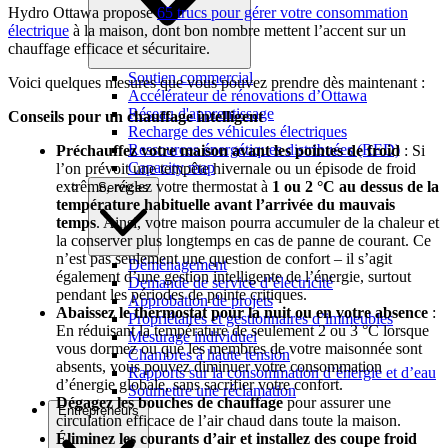
Hydro Ottawa propose
65 trucs pour gérer votre consommation
électrique
à la maison, dont bon nombre mettent l’accent sur un
chauffage efficace et sécuritaire.
Soutien commercial
Voici quelques mesures que vous pouvez prendre dès maintenant :
Accélérateur de rénovations d’Ottawa
Réseau d'apprentissage
Conseils pour un chauffage intelligent
Recharge des véhicules électriques
Ressources énergétiques distribuées (RED)
Préchauffez votre maison avant les pointes de froid
: Si
Capacity map
l’on prévoit une tempête hivernale ou un épisode de froid
extrême, réglez votre thermostat à
1 ou 2 °C au dessus de la
Services
température habituelle avant l’arrivée du mauvais
temps
. Ainsi, votre maison pourra accumuler de la chaleur et
la conserver plus longtemps en cas de panne de courant. Ce
n’est pas seulement une question de confort – il s’agit
Déménagement
également d’une gestion intelligente de l’énergie, surtout
Demande de service d’électricité
pendant les périodes de pointe critiques.
Approbation de projets
Abaissez le thermostat pour la nuit ou en votre absence
:
Propriétaires et gestionnaires d’immeubles
En réduisant la température de seulement 2 ou 3 °C lorsque
Mesurage individuel
vous dormez ou que les membres de votre maisonnée sont
Chambres à haute tension
absents, vous pouvez diminuer votre consommation
Rapports sur la consommation d’énergie et d’eau
d’énergie globale, sans sacrifier votre confort.
Soumettre une réclamation
Dégagez les bouches de chauffage
pour assurer une
Entrepreneurs
circulation efficace de l’air chaud dans toute la maison.
Éliminez les courants d’air et installez des coupe froid