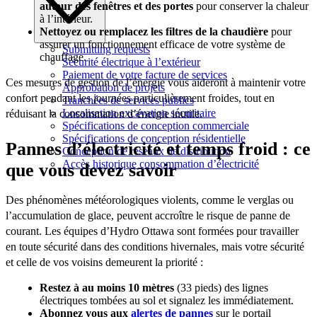
autour des fenêtres et des portes
pour conserver la chaleur
à l’intérieur.
Nettoyez ou remplacez les filtres de la chaudière
pour
assurer un fonctionnement efficace de votre système de
Submitting requests
chauffage.
Sécurité électrique à l’extérieur
Paiement de votre facture de services
Ces mesures de gestion de l’énergie vous aideront à maintenir votre
Approbation de projets
confort pendant les journées particulièrement froides, tout en
Tranchées de services publics
Localisation excavation sécuritaire
réduisant la consommation d’énergie inutile.
Spécifications de conception commerciale
Spécifications de conception résidentielle
Pannes d’électricité et temps froid : ce
Conception de réseaux de distribution
Accès historique consommation d’électricité
que vous devez savoir
Des phénomènes météorologiques violents, comme le verglas ou
l’accumulation de glace, peuvent accroître le risque de panne de
courant. Les équipes d’Hydro Ottawa sont formées pour travailler
en toute sécurité dans des conditions hivernales, mais votre sécurité
et celle de vos voisins demeurent la priorité :
Restez à au moins 10 mètres
(33 pieds) des lignes
électriques tombées au sol et signalez les immédiatement.
Abonnez vous aux
alertes de pannes
sur le portail