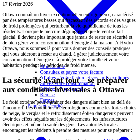
17 février 2026
Ottawa connaît un hiver exceptionnellement rigoureux, caractérisé
par des températures basses qui fracassent des records et des vagues
de froid prolongées qui perturbent la vie quotidienne de tous les
résidents. Lorsque le mercure dégringole et que le vent se fait
glacial, il devient plus important que jamais de rester en sécurité et
de bien gérer votre consommation d’énergie à la maison. À Hydro
Ottawa, nous sommes là pour vous donner des conseils pratiques
qui vous aideront à rester au chaud, à gérer judicieusement votre
consommation d’énergie et à protéger votre famille et votre
habitation pendant les périodes de froid intense.
MonCompte
Consultez et payez votre facture
Affaires - Votre facture et vos tarifs expliqués
La sécurité avant tout – se préparer
Suivez votre consommation
aux conditions hivernales à Ottawa
Affaires - Appli mobile
Remise
Fermes
Le froid extrême peut entraîner des dangers allant bien au delà de
Pannes et sécurité
l’inconfort. Les conditions météorologiques comme les fortes chutes
de neige, le verglas et le refroidissement éolien dangereux peuvent
avoir des effets négatifs sur les déplacements, les infrastructures
électriques et même la santé des gens. Les autorités locales
encouragent les résidents à prendre des mesures pour se préparer :