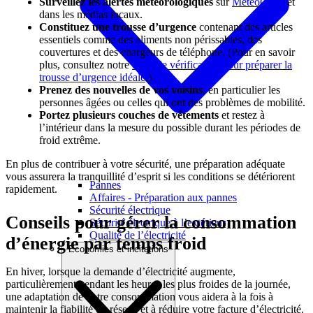
Surveillez les alertes météorologiques
sur
MétéoCAN
et
dans les médias locaux.
Constituez une trousse d’urgence
contenant des articles
essentiels comme des aliments non périssables, des
couvertures et des chargeurs de téléphone. (Pour en savoir
plus, consultez notre
Liste de vérification pour préparer la
trousse d’urgence idéale
.)
Prenez des nouvelles de vos voisins
, en particulier les
personnes âgées ou celles qui ont des problèmes de mobilité.
Portez plusieurs couches de vêtements
et restez à
l’intérieur dans la mesure du possible durant les périodes de
froid extrême.
En plus de contribuer à votre sécurité, une préparation adéquate
vous assurera la tranquillité d’esprit si les conditions se détériorent
Pannes
rapidement.
Affaires - Préparation aux pannes
Sécurité électrique
Conseils pour gérer la consommation
Sécurité électrique à l’extérieur
Qualité de l’électricité
d’énergie par temps froid
Économies et incitations
En hiver, lorsque la demande d’électricité augmente,
particulièrement pendant les heures les plus froides de la journée,
une adaptation de votre consommation vous aidera à la fois à
maintenir la fiabilité du réseau et à réduire votre facture d’électricité.