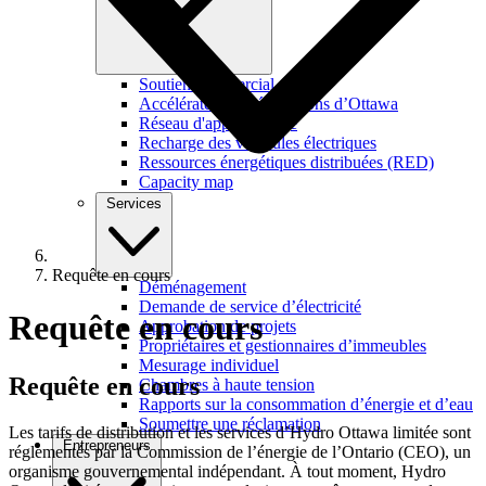
Soutien commercial
Accélérateur de rénovations d’Ottawa
Réseau d'apprentissage
Recharge des véhicules électriques
Ressources énergétiques distribuées (RED)
Capacity map
Services
Requête en cours
Déménagement
Demande de service d’électricité
Requête en cours
Approbation de projets
Propriétaires et gestionnaires d’immeubles
Mesurage individuel
Requête
en cours
Chambres à haute tension
Rapports sur la consommation d’énergie et d’eau
Soumettre une réclamation
Les tarifs de distribution et les services d’Hydro Ottawa limitée sont
Entrepreneurs
réglementés par la Commission de l’énergie de l’Ontario (CEO), un
organisme gouvernemental indépendant. À tout moment, Hydro