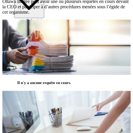
Ottawa limitée peut avoir une ou plusieurs requêtes en cours devant
la CEO et participer à d’autres procédures menées sous l’égide de
cet organisme.
Submitting requests
Sécurité électrique à l’extérieur
Paiement de votre facture de services
Approbation de projets
Tranchées de services publics
Localisation excavation sécuritaire
Spécifications de conception commerciale
Spécifications de conception résidentielle
Conception de réseaux de distribution
Accès historique consommation d’électricité
Il n'y a aucune requête en cours.