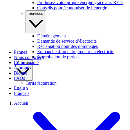
Produisez votre propre énergie grâce aux RED
Conseils pour économiser de l’énergie
Services
Déménagement
Demande de service d’électricité
Réclamation pour des dommages
Embauche d’un entrepreneur en électricité
Pannes
Approbation de projets
Nous contacter
Communauté
Affaires
À propos
Blogue
FAQs
Tarifs facturation
English
Français
Accueil